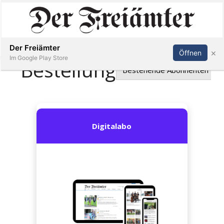
Inserieren
Abonnieren
Anmelden
Der Freiämter
×
Öffnen
Im Google Play Store
Immobilien
Veranstaltungen
Stellen
E-
Paper
Newsletter