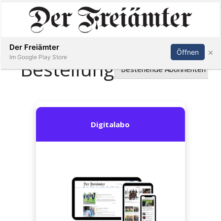
Inserieren
Abonnieren
Anmelden
Der Freiämter
×
Öffnen
Im Google Play Store
Immobilien
Veranstaltungen
Stellen
E-
Paper
Newsletter