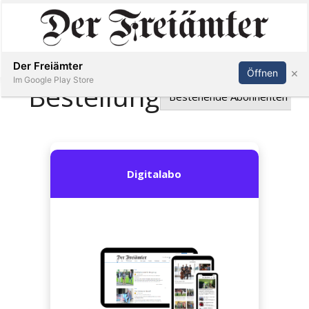
Inserieren
Abonnieren
Anmelden
Der Freiämter
×
Öffnen
Im Google Play Store
Immobilien
Veranstaltungen
Stellen
E-
Paper
Newsletter