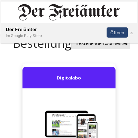
Inserieren
Abonnieren
Anmelden
Der Freiämter
×
Öffnen
Im Google Play Store
Immobilien
Veranstaltungen
Stellen
E-
Paper
Newsletter