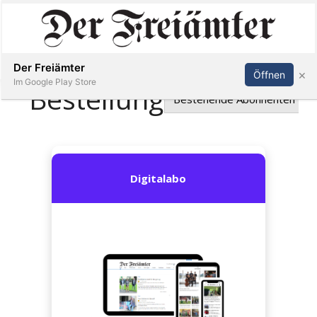
Inserieren
Abonnieren
Anmelden
Der Freiämter
×
Öffnen
Im Google Play Store
Immobilien
Veranstaltungen
Stellen
E-
Paper
Newsletter