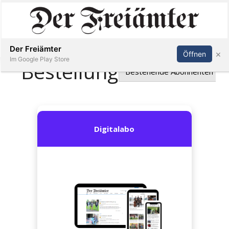
Inserieren
Abonnieren
Anmelden
Der Freiämter
×
Öffnen
Im Google Play Store
Immobilien
Veranstaltungen
Stellen
E-
Paper
Newsletter