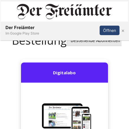
Inserieren
Abonnieren
Anmelden
Der Freiämter
×
Öffnen
Im Google Play Store
Immobilien
Veranstaltungen
Stellen
E-
Paper
Newsletter