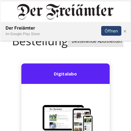
Inserieren
Abonnieren
Anmelden
Der Freiämter
×
Öffnen
Im Google Play Store
Immobilien
Veranstaltungen
Stellen
E-
Paper
Newsletter