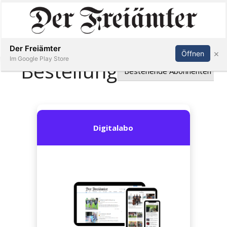
Inserieren
Abonnieren
Anmelden
Der Freiämter
×
Öffnen
Im Google Play Store
Immobilien
Veranstaltungen
Stellen
E-
Paper
Newsletter