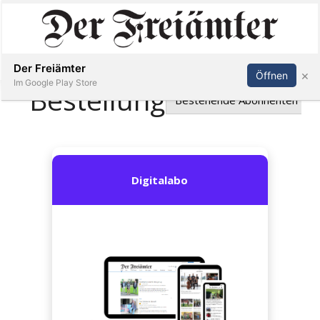
Inserieren
Abonnieren
Anmelden
Der Freiämter
×
Öffnen
Im Google Play Store
Immobilien
Veranstaltungen
Stellen
E-
Paper
Newsletter