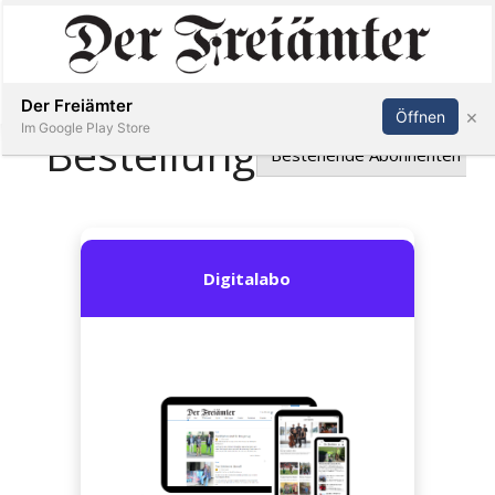
Inserieren
Abonnieren
Anmelden
Der Freiämter
×
Öffnen
Im Google Play Store
Immobilien
Veranstaltungen
Stellen
E-
Paper
Newsletter