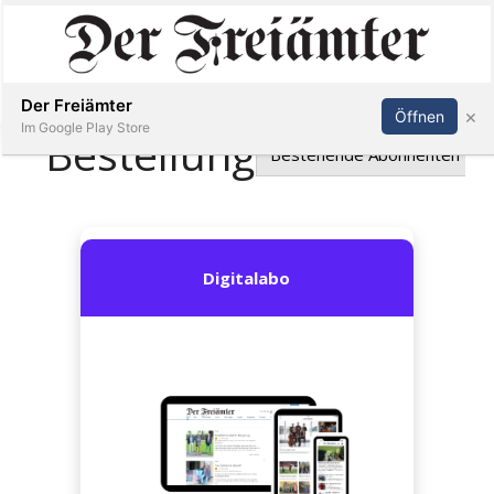
Inserieren
Abonnieren
Anmelden
Der Freiämter
×
Öffnen
Im Google Play Store
Immobilien
Veranstaltungen
Stellen
E-
Paper
Newsletter