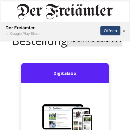
Inserieren
Abonnieren
Anmelden
Der Freiämter
×
Öffnen
Im Google Play Store
Immobilien
Veranstaltungen
Stellen
E-
Paper
Newsletter