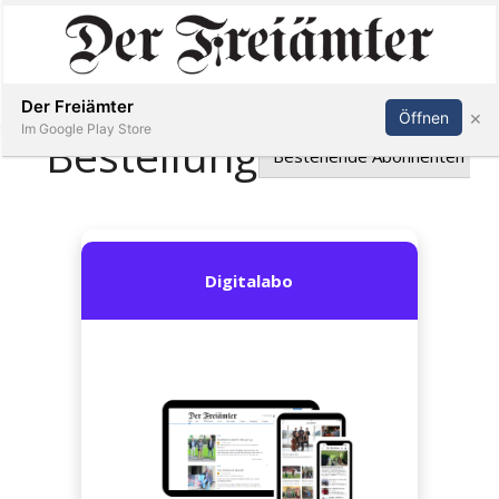
Inserieren
Abonnieren
Anmelden
Der Freiämter
×
Öffnen
Im Google Play Store
Immobilien
Veranstaltungen
Stellen
E-
Paper
Newsletter