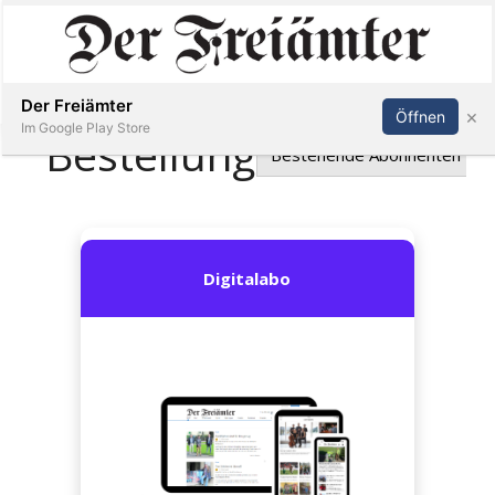
Inserieren
Abonnieren
Anmelden
Der Freiämter
×
Öffnen
Im Google Play Store
Immobilien
Veranstaltungen
Stellen
E-
Paper
Newsletter