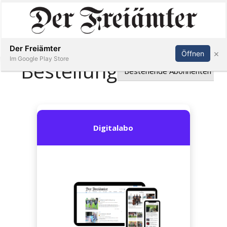
Inserieren
Abonnieren
Anmelden
Der Freiämter
×
Öffnen
Im Google Play Store
Immobilien
Veranstaltungen
Stellen
E-
Paper
Newsletter