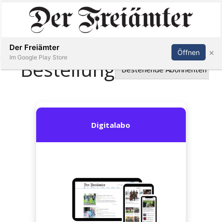
Inserieren
Abonnieren
Anmelden
Der Freiämter
×
Öffnen
Im Google Play Store
Immobilien
Veranstaltungen
Stellen
E-
Paper
Newsletter