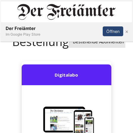
Inserieren
Abonnieren
Anmelden
Der Freiämter
×
Öffnen
Im Google Play Store
Immobilien
Veranstaltungen
Stellen
E-
Paper
Newsletter