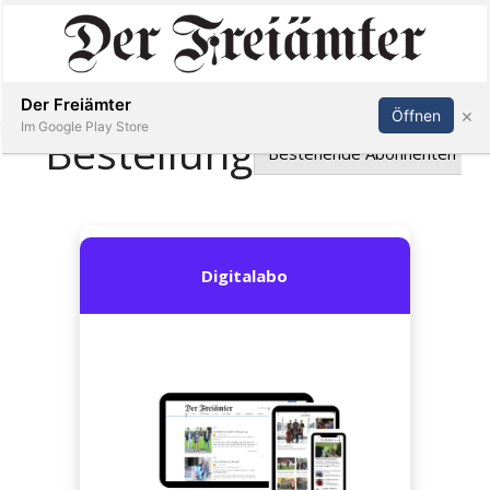
Inserieren
Abonnieren
Anmelden
Der Freiämter
×
Öffnen
Im Google Play Store
Immobilien
Veranstaltungen
Stellen
E-
Paper
Newsletter