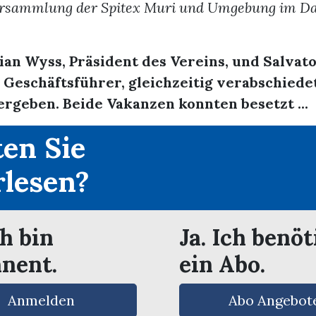
ersammlung der Spitex Muri und Umgebung im Da
ian Wyss, Präsident des Vereins, und Salvato
 Geschäftsführer, gleichzeitig verabschiede
 ergeben. Beide Vakanzen konnten besetzt ...
en Sie
rlesen?
ch bin
Ja. Ich benöt
nent.
ein Abo.
Anmelden
Abo Angebot