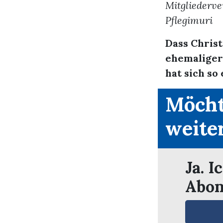
Mitgliederv
Pflegimuri
Dass Christ
ehemaliger
hat sich so
Möcht
weite
Ja. I
Abon