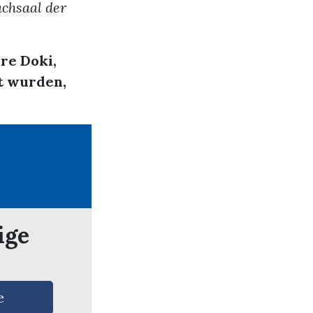
chsaal der
re Doki,
t wurden,
ige
e