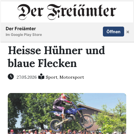
Inserieren
Abonnieren
Anmelden
Der Freiämter
×
Öffnen
Im Google Play Store
Heisse Hühner und
blaue Flecken
Immobilien
Veranstaltungen
27.05.2026
Sport
,
Motorsport
Stellen
E-
Paper
Newsletter