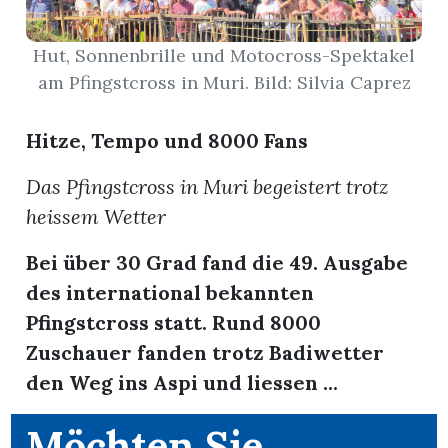
App
Hut, Sonnenbrille und Motocross-Spektakel
am Pfingstcross in Muri. Bild: Silvia Caprez
erfreiamt
Hitze, Tempo und 8000 Fans
Das Pfingstcross in Muri begeistert trotz
heissem Wetter
reiamt
Bei über 30 Grad fand die 49. Ausgabe
des international bekannten
Pfingstcross statt. Rund 8000
Zuschauer fanden trotz Badiwetter
den Weg ins Aspi und liessen ...
ten
Möchten Sie