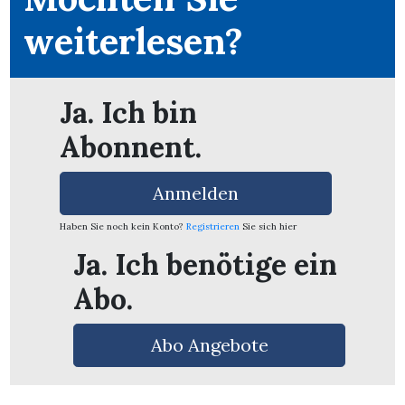
weiterlesen?
Ja. Ich bin
Abonnent.
Anmelden
Haben Sie noch kein Konto?
Registrieren
Sie sich hier
Ja. Ich benötige ein
Abo.
en
Abo Angebote