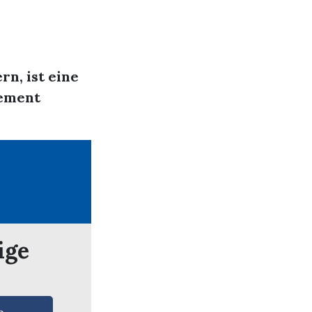
n, ist eine
lement
ige