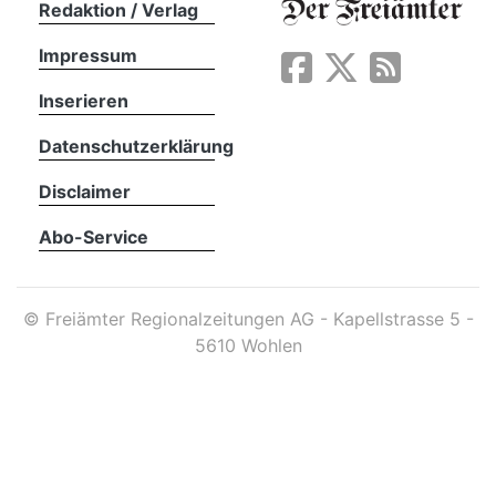
Redaktion / Verlag
Impressum
App
erfreiamt
Inserieren
Datenschutzerklärung
Disclaimer
Abo-Service
reiamt
©
Freiämter Regionalzeitungen AG - Kapellstrasse 5 -
5610 Wohlen
ten