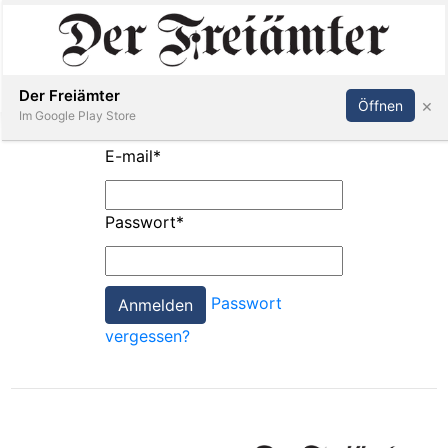
Inserieren
Abonnieren
Anmelden
Der Freiämter
×
Öffnen
Im Google Play Store
E-mail
*
Immobilien
Passwort
*
Veranstaltungen
Passwort
Stellen
vergessen?
E-
Paper
Newsletter