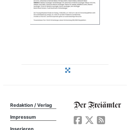
n
Redaktion / Verlag
Impressum
Inserieren