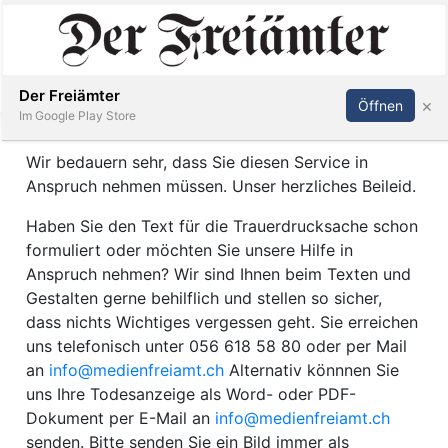
Inserieren
Abonnieren
Anmelden
Der Freiämter
×
Öffnen
Im Trauerfall
Im Google Play Store
Wir bedauern sehr, dass Sie diesen Service in
Anspruch nehmen müssen. Unser herzliches Beileid.
Immobilien
Haben Sie den Text für die Trauerdrucksache schon
formuliert oder möchten Sie unsere Hilfe in
Veranstaltungen
Anspruch nehmen? Wir sind Ihnen beim Texten und
Gestalten gerne behilflich und stellen so sicher,
Stellen
dass nichts Wichtiges vergessen geht. Sie erreichen
uns telefonisch unter 056 618 58 80 oder per Mail
E-
an
info@medienfreiamt.ch
Alternativ könnnen Sie
Paper
uns Ihre Todesanzeige als Word- oder PDF-
Dokument per E-Mail an
info@medienfreiamt.ch
senden. Bitte senden Sie ein Bild immer als
Newsletter