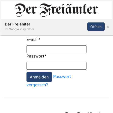
Inserieren
Abonnieren
Anmelden
Der Freiämter
×
Öffnen
Im Google Play Store
E-mail
*
Immobilien
Passwort
*
Veranstaltungen
Passwort
Stellen
vergessen?
E-
Paper
Newsletter