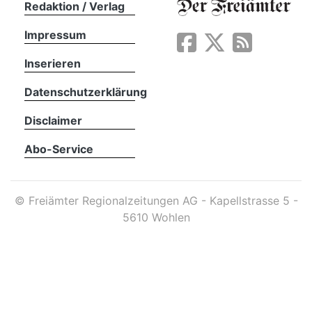
Redaktion / Verlag
Impressum
App
erfreiamt
Inserieren
Datenschutzerklärung
Disclaimer
Abo-Service
reiamt
©
Freiämter Regionalzeitungen AG - Kapellstrasse 5 -
5610 Wohlen
ten