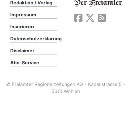
Redaktion / Verlag
Impressum
App
erfreiamt
Inserieren
Datenschutzerklärung
Disclaimer
Abo-Service
reiamt
©
Freiämter Regionalzeitungen AG - Kapellstrasse 5 -
5610 Wohlen
ten