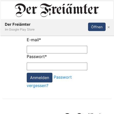
Inserieren
Abonnieren
Anmelden
Der Freiämter
×
Öffnen
Im Google Play Store
E-mail
*
Immobilien
Passwort
*
Veranstaltungen
Passwort
Stellen
vergessen?
E-
Paper
Newsletter