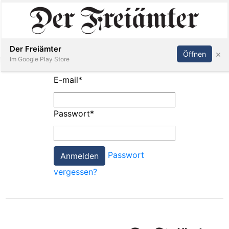
Inserieren
Abonnieren
Anmelden
Der Freiämter
×
Öffnen
Im Google Play Store
E-mail
*
Immobilien
Passwort
*
Veranstaltungen
Passwort
Stellen
vergessen?
E-
Paper
Newsletter