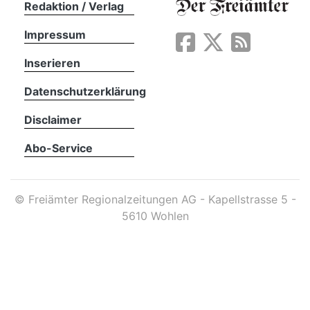
Redaktion / Verlag
Impressum
App
erfreiamt
Inserieren
Datenschutzerklärung
Disclaimer
Abo-Service
reiamt
©
Freiämter Regionalzeitungen AG - Kapellstrasse 5 -
5610 Wohlen
ten