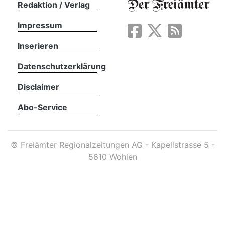
Redaktion / Verlag
Impressum
App
erfreiamt
Inserieren
Datenschutzerklärung
Disclaimer
Abo-Service
reiamt
©
Freiämter Regionalzeitungen AG - Kapellstrasse 5 -
5610 Wohlen
ten