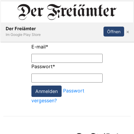
Inserieren
Abonnieren
Anmelden
Der Freiämter
×
Öffnen
Im Google Play Store
E-mail
*
Immobilien
Passwort
*
Veranstaltungen
Passwort
Stellen
vergessen?
E-
Paper
Newsletter