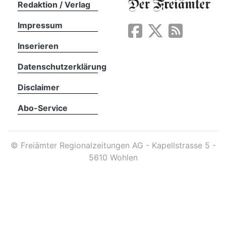
Redaktion / Verlag
Impressum
App
erfreiamt
Inserieren
Datenschutzerklärung
Disclaimer
Abo-Service
reiamt
©
Freiämter Regionalzeitungen AG - Kapellstrasse 5 -
5610 Wohlen
ten