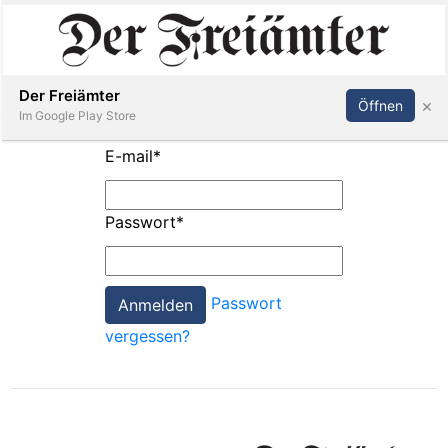
Inserieren
Abonnieren
Anmelden
Der Freiämter
×
Öffnen
Im Google Play Store
E-mail
*
Immobilien
Passwort
*
Veranstaltungen
Passwort
Stellen
vergessen?
E-
Paper
Newsletter