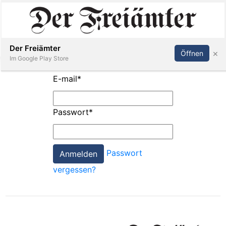
Inserieren
Abonnieren
Anmelden
Der Freiämter
×
Öffnen
Im Google Play Store
E-mail
*
Immobilien
Passwort
*
Veranstaltungen
Passwort
Stellen
vergessen?
E-
Paper
Newsletter