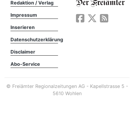
Redaktion / Verlag
Impressum
App
erfreiamt
Inserieren
Datenschutzerklärung
Disclaimer
Abo-Service
reiamt
©
Freiämter Regionalzeitungen AG - Kapellstrasse 5 -
5610 Wohlen
ten