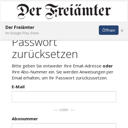
Inserieren
Abonnieren
Anmelden
Der Freiämter
×
Öffnen
Im Google Play Store
Immobilien
Veranstaltungen
Stellen
E-
Paper
Newsletter