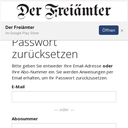
Inserieren
Abonnieren
Anmelden
Der Freiämter
×
Öffnen
Im Google Play Store
Immobilien
Veranstaltungen
Stellen
E-
Paper
Newsletter