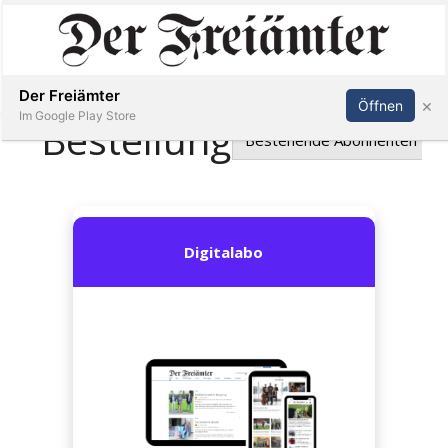
Inserieren
Abonnieren
Anmelden
Der Freiämter
×
Öffnen
Im Google Play Store
Immobilien
Veranstaltungen
Stellen
E-
Paper
Newsletter