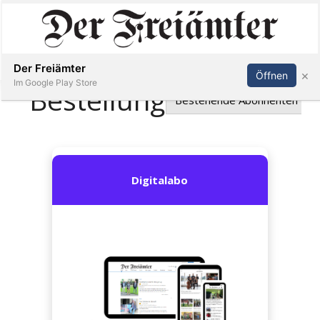
Inserieren
Abonnieren
Anmelden
Der Freiämter
×
Öffnen
Im Google Play Store
Immobilien
Veranstaltungen
Stellen
E-
Paper
Newsletter