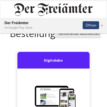
Inserieren
Abonnieren
Anmelden
Der Freiämter
×
Öffnen
Im Google Play Store
Immobilien
Veranstaltungen
Stellen
E-
Paper
Newsletter