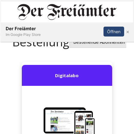
Inserieren
Abonnieren
Anmelden
Der Freiämter
×
Öffnen
Im Google Play Store
Immobilien
Veranstaltungen
Stellen
E-
Paper
Newsletter