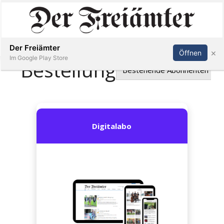
Inserieren
Abonnieren
Anmelden
Der Freiämter
×
Öffnen
Im Google Play Store
Immobilien
Veranstaltungen
Stellen
E-
Paper
Newsletter