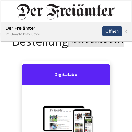
Inserieren
Abonnieren
Anmelden
Der Freiämter
×
Öffnen
Im Google Play Store
Immobilien
Veranstaltungen
Stellen
E-
Paper
Newsletter