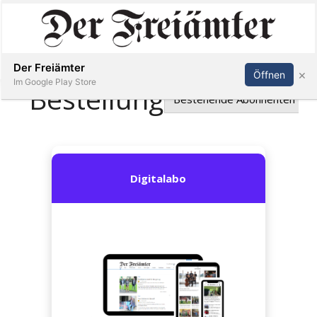
Inserieren
Abonnieren
Anmelden
Der Freiämter
×
Öffnen
Im Google Play Store
Immobilien
Veranstaltungen
Stellen
E-
Paper
Newsletter