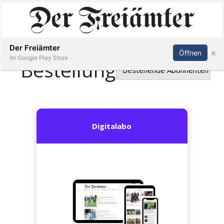
Inserieren
Abonnieren
Anmelden
Der Freiämter
×
Öffnen
Im Google Play Store
Immobilien
Veranstaltungen
Stellen
E-
Paper
Newsletter