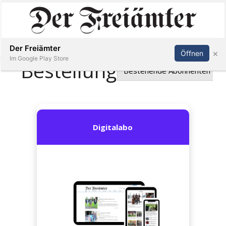
Inserieren
Abonnieren
Anmelden
Der Freiämter
×
Öffnen
Im Google Play Store
Immobilien
Veranstaltungen
Stellen
E-
Paper
Newsletter