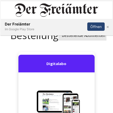
Inserieren
Abonnieren
Anmelden
Der Freiämter
×
Öffnen
Im Google Play Store
Immobilien
Veranstaltungen
Stellen
E-
Paper
Newsletter