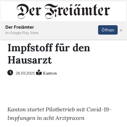
Inserieren
Abonnieren
Anmelden
Der Freiämter
×
Öffnen
Im Google Play Store
Impfstoff für den
Hausarzt
Immobilien
Veranstaltungen
26.03.2021
Kanton
Stellen
E-
Kanton startet Pilotbetrieb mit Covid-19-
Paper
Impfungen in acht Arztpraxen
Newsletter