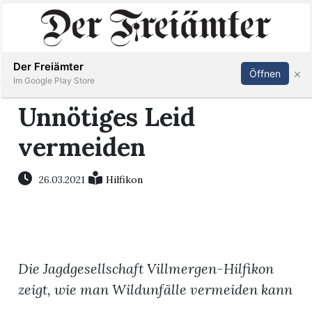
Inserieren
Abonnieren
Anmelden
Der Freiämter
×
Öffnen
Im Google Play Store
Unnötiges Leid
vermeiden
Immobilien
Veranstaltungen
26.03.2021
Hilfikon
Stellen
E-
Die Jagdgesellschaft Villmergen-Hilfikon
Paper
zeigt, wie man Wildunfälle vermeiden kann
Newsletter