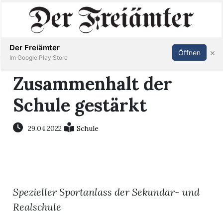
Inserieren
Abonnieren
Anmelden
Der Freiämter
×
Öffnen
Im Google Play Store
Zusammenhalt der
Schule gestärkt
Immobilien
Veranstaltungen
29.04.2022
Schule
Stellen
E-
Spezieller Sportanlass der Sekundar- und
Paper
Realschule
Newsletter