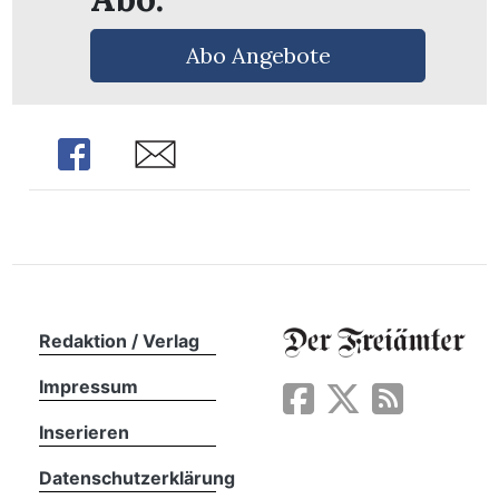
Abo Angebote
Share
Share
Redaktion / Verlag
Impressum
en
Inserieren
Datenschutzerklärung