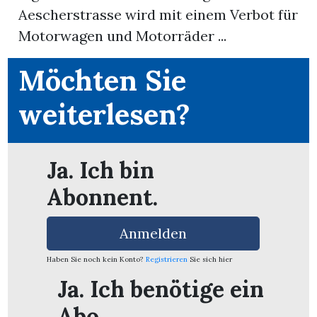
Aescherstrasse wird mit einem Verbot für
Motorwagen und Motorräder ...
App
erfreiamt
Möchten Sie
weiterlesen?
reiamt
Ja. Ich bin
Abonnent.
Anmelden
Haben Sie noch kein Konto?
Registrieren
Sie sich hier
Ja. Ich benötige ein
ten
Abo.