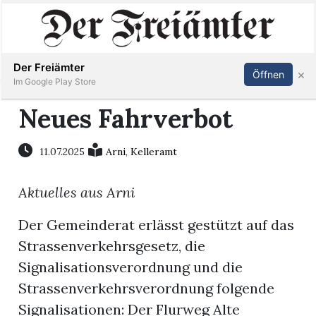
Inserieren
Abonnieren
Anmelden
Der Freiämter
×
Öffnen
Im Google Play Store
Neues Fahrverbot
Immobilien
11.07.2025
Arni
,
Kelleramt
Veranstaltungen
Aktuelles aus Arni
Stellen
Der Gemeinderat erlässt gestützt auf das
Strassenverkehrsgesetz, die
E-
Signalisationsverordnung und die
Paper
Strassenverkehrsverordnung folgende
Signalisationen: Der Flurweg Alte
Newsletter