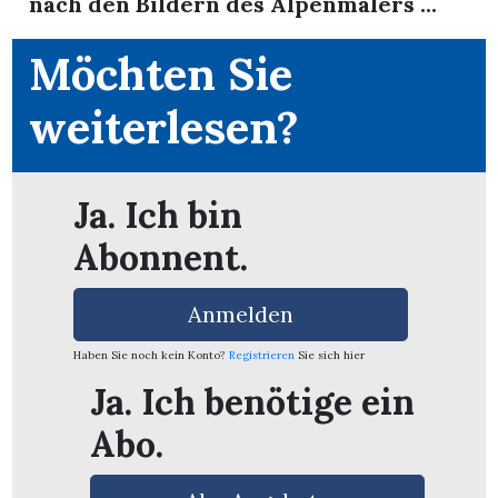
nach den Bildern des Alpenmalers ...
Möchten Sie
weiterlesen?
Ja. Ich bin
Abonnent.
Anmelden
Haben Sie noch kein Konto?
Registrieren
Sie sich hier
Ja. Ich benötige ein
en
Abo.