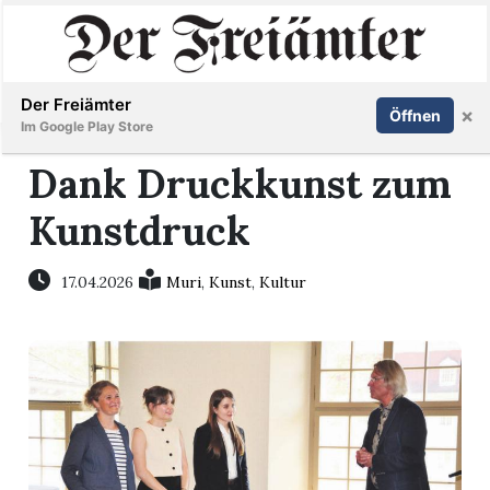
Inserieren
Abonnieren
Anmelden
Der Freiämter
×
Öffnen
Im Google Play Store
Dank Druckkunst zum
Kunstdruck
Immobilien
Veranstaltungen
17.04.2026
Muri
,
Kunst
,
Kultur
Stellen
E-
Paper
Newsletter