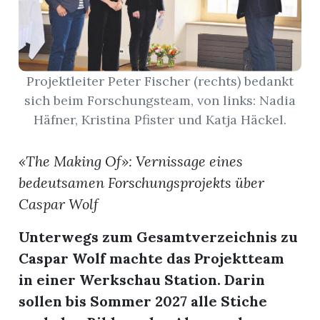
App
erfreiamt
Projektleiter Peter Fischer (rechts) bedankt
sich beim Forschungsteam, von links: Nadia
Häfner, Kristina Pfister und Katja Häckel.
«The Making Of»: Vernissage eines
reiamt
bedeutsamen Forschungsprojekts über
Caspar Wolf
Unterwegs zum Gesamtverzeichnis zu
Caspar Wolf machte das Projektteam
in einer Werkschau Station. Darin
ten
sollen bis Sommer 2027 alle Stiche