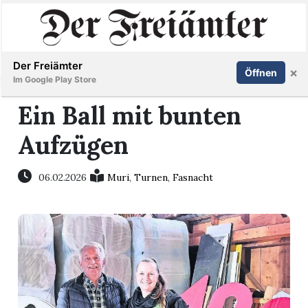
Inserieren
Abonnieren
Anmelden
Der Freiämter
×
Öffnen
Im Google Play Store
Ein Ball mit bunten
Aufzügen
Immobilien
Veranstaltungen
06.02.2026
Muri
,
Turnen
,
Fasnacht
Stellen
E-
Paper
Newsletter