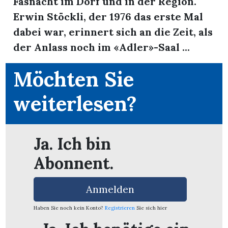
Fasnacht im Dorf und in der Region.
Erwin Stöckli, der 1976 das erste Mal
dabei war, erinnert sich an die Zeit, als
der Anlass noch im «Adler»-Saal ...
Möchten Sie
weiterlesen?
Ja. Ich bin
Abonnent.
en
Anmelden
Haben Sie noch kein Konto?
Registrieren
Sie sich hier