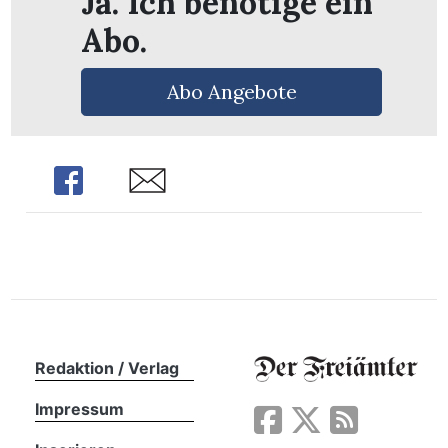
Ja. Ich benötige ein
n
Abo.
Abo Angebote
Share
Share
Redaktion / Verlag
Impressum