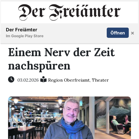
Inserieren
Abonnieren
Anmelden
Der Freiämter
×
Öffnen
Im Google Play Store
Einem Nerv der Zeit
nachspüren
Immobilien
Veranstaltungen
03.02.2026
Region Oberfreiamt
,
Theater
Stellen
E-
Paper
Newsletter