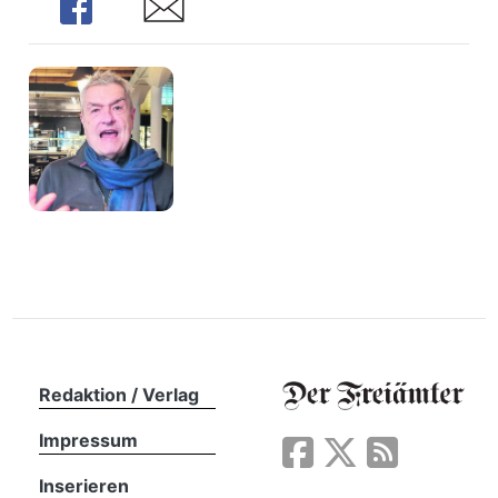
Share
Share
n
Redaktion / Verlag
Impressum
Inserieren