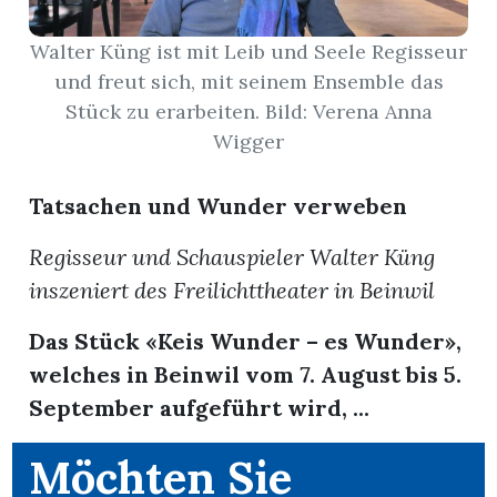
Walter Küng ist mit Leib und Seele Regisseur
App
und freut sich, mit seinem Ensemble das
erfreiamt
Stück zu erarbeiten. Bild: Verena Anna
Wigger
Tatsachen und Wunder verweben
reiamt
Regisseur und Schauspieler Walter Küng
inszeniert des Freilichttheater in Beinwil
Das Stück «Keis Wunder – es Wunder»,
welches in Beinwil vom 7. August bis 5.
September aufgeführt wird, ...
Möchten Sie
ten