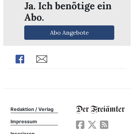
Ja. Ich benötige ein
Abo.
Abo Angebote
Share
Share
en
Redaktion / Verlag
Impressum
Inserieren