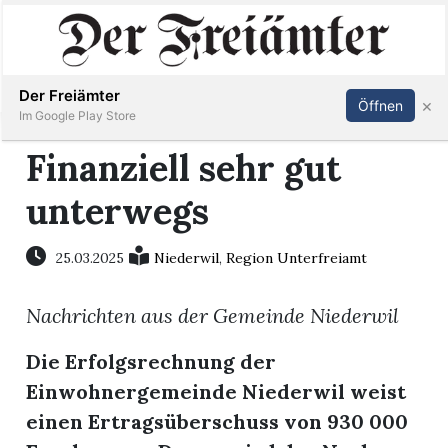
Inserieren
Abonnieren
Anmelden
Der Freiämter
×
Öffnen
Im Google Play Store
Finanziell sehr gut
unterwegs
Immobilien
Veranstaltungen
25.03.2025
Niederwil
,
Region Unterfreiamt
Nachrichten aus der Gemeinde Niederwil
Stellen
Die Erfolgsrechnung der
E-
Einwohnergemeinde Niederwil weist
Paper
einen Ertragsüberschuss von 930 000
Newsletter