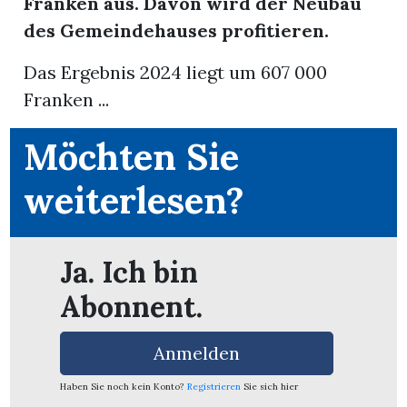
Franken aus. Davon wird der Neubau
des Gemeindehauses profitieren.
App
Das Ergebnis 2024 liegt um 607 000
erfreiamt
Franken ...
Möchten Sie
weiterlesen?
reiamt
Ja. Ich bin
Abonnent.
Anmelden
ten
Haben Sie noch kein Konto?
Registrieren
Sie sich hier